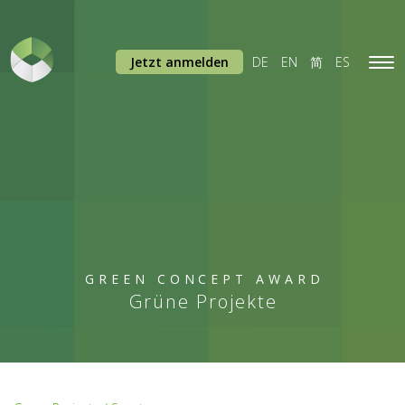
Jetzt anmelden
DE
EN
简
ES
Tog
navi
GREEN CONCEPT AWARD
Grüne Projekte