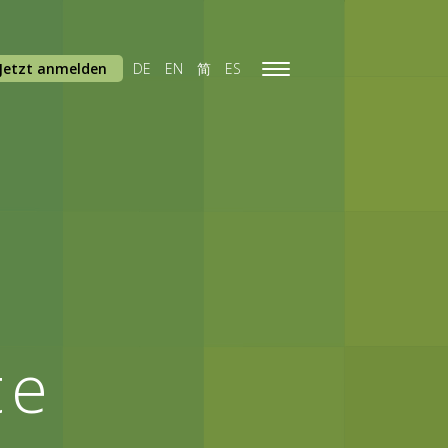
Jetzt anmelden
DE
EN
简
ES
Toggle
navigation
te