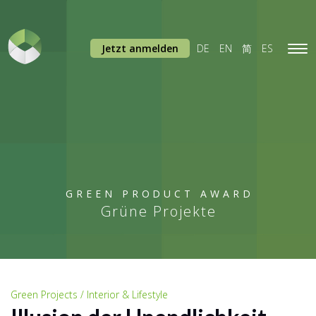
Jetzt anmelden
DE
EN
简
ES
Tog
navi
GREEN PRODUCT AWARD
Grüne Projekte
Green Projects / Interior & Lifestyle