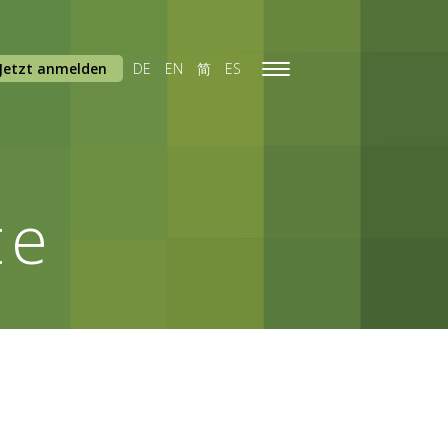
Jetzt anmelden
DE
EN
简
ES
Toggle
navigation
te