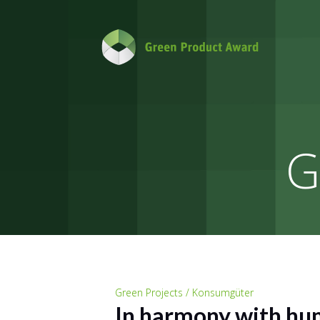
G
Green Projects / Konsumgüter
In harmony with hu