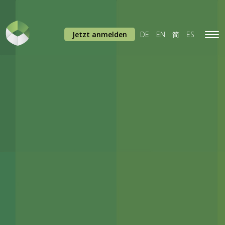
Jetzt anmelden
DE
EN
简
ES
Tog
navi