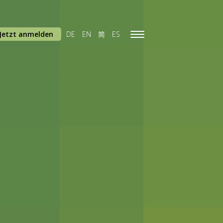
Jetzt anmelden
DE
EN
简
ES
Toggle
navigation