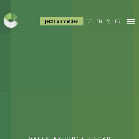
Jetzt anmelden
DE
EN
简
ES
Tog
navi
GREEN PRODUCT AWARD