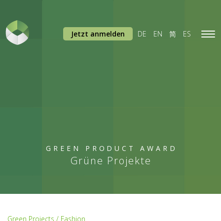
Jetzt anmelden
DE
EN
简
ES
Tog
navi
GREEN PRODUCT AWARD
Grüne Projekte
Green Projects / Fashion