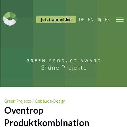
Jetzt anmelden
DE
EN
简
ES
Tog
navi
GREEN PRODUCT AWARD
Grüne Projekte
Green Projects / Gebäude-Design
Oventrop
Produktkombination