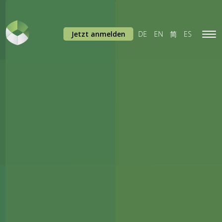
Jetzt anmelden
DE
EN
简
ES
Tog
navi