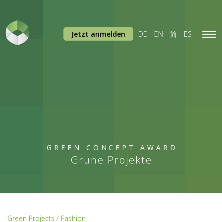
Jetzt anmelden
DE
EN
简
ES
Tog
navi
GREEN CONCEPT AWARD
Grüne Projekte
Green Projects / Fashion