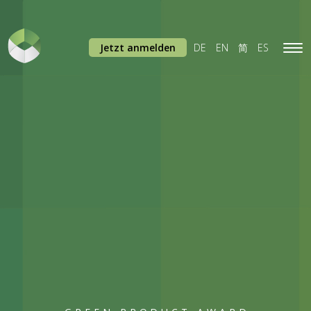
Jetzt anmelden
DE
EN
简
ES
Tog
navi