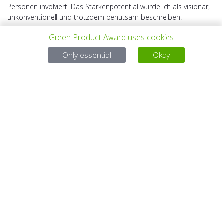
Personen involviert. Das Stärkenpotential würde ich als visionär,
unkonventionell und trotzdem behutsam beschreiben.
Green Product Award uses cookies
Only essential
Okay
VORHERIGES
ALLE PROJEKTE
NÄCHSTES
PROJEKT
PROJEKT
Bei Fragen:
Email:
service@gp-award.com
Telefon: + 49 30 25742 880