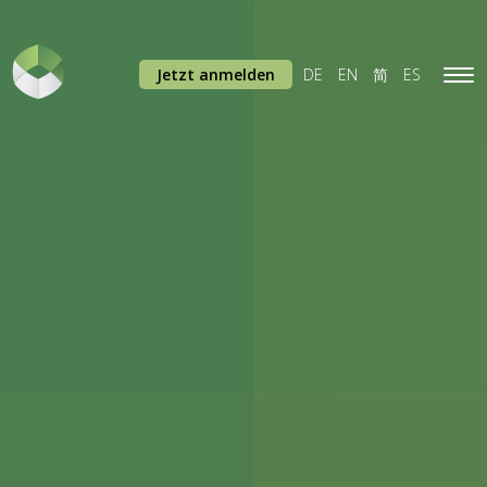
Jetzt anmelden
DE
EN
简
ES
Tog
navi