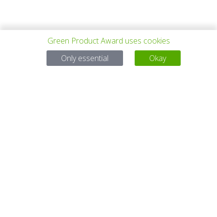
Green Product Award uses cookies
VORHERIGES
ALLE PROJEKTE
NÄCHSTES
Only essential
Okay
PROJEKT
PROJEKT
Bei Fragen:
Email:
service@gp-award.com
Telefon: + 49 30 25742 880