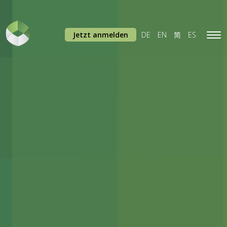
Jetzt anmelden
DE
EN
简
ES
Tog
navi