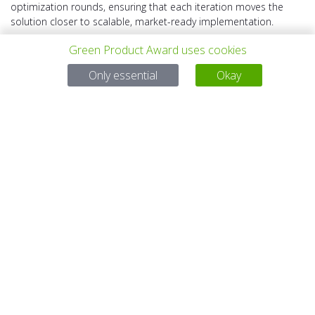
optimization rounds, ensuring that each iteration moves the
solution closer to scalable, market-ready implementation.
Green Product Award uses cookies
Only essential
Okay
VORHERIGES
ALLE PROJEKTE
NÄCHSTES
PROJEKT
PROJEKT
Bei Fragen:
Email:
service@gp-award.com
Telefon: + 49 30 25742 880