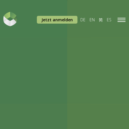
Jetzt anmelden
DE
EN
简
ES
Tog
navi