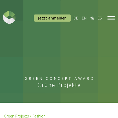
Jetzt anmelden
DE
EN
简
ES
Tog
navi
GREEN CONCEPT AWARD
Grüne Projekte
Green Projects / Fashion