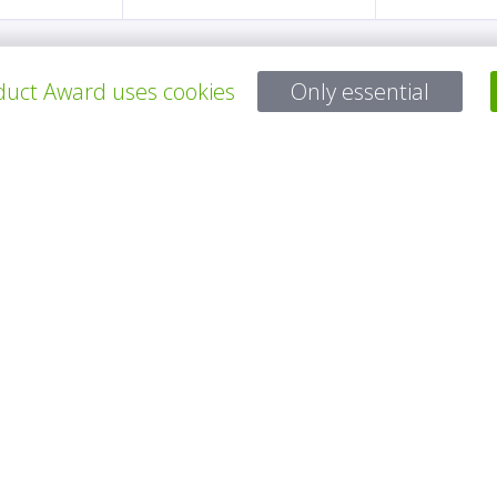
uct Award uses cookies
Only essential
Bei Fragen:
Email:
service@gp-award.com
Telefon: + 49 30 25742 880
PARTNER
KONTAKT
IMPRESSUM
DATENSCHUTZ