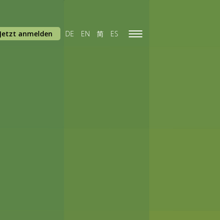
Jetzt anmelden
DE
EN
简
ES
Toggle
navigation