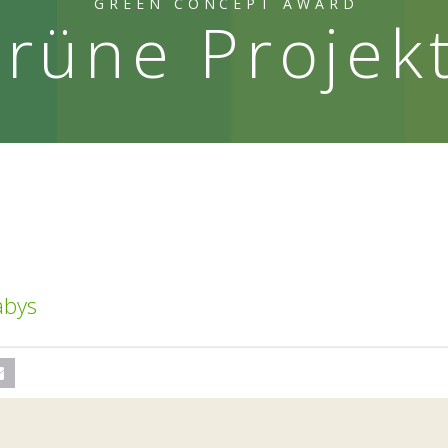
GREEN CONCEPT AWARD
rüne Projek
abys