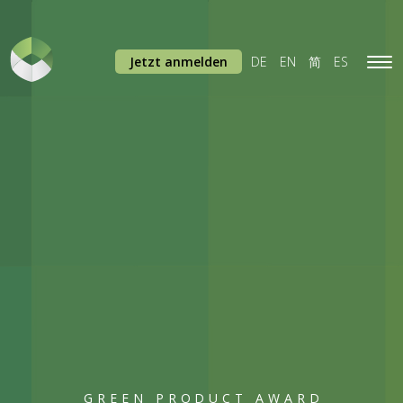
Jetzt anmelden
DE
EN
简
ES
Tog
navi
GREEN PRODUCT AWARD