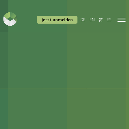
Jetzt anmelden
DE
EN
简
ES
Tog
navi