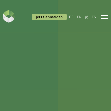
Jetzt anmelden
DE
EN
简
ES
Tog
navi