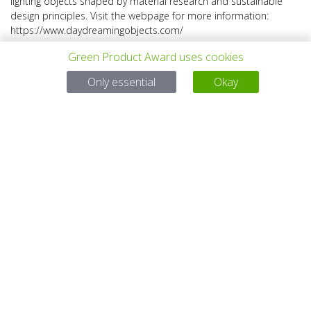
lighting objects shaped by material research and sustainable
design principles. Visit the webpage for more information:
https://www.daydreamingobjects.com/
Green Product Award uses cookies
Only essential
Okay
VORHERIGES
ALLE PROJEKTE
NÄCHSTES
PROJEKT
PROJEKT
Bei Fragen:
Email:
service@gp-award.com
Telefon: + 49 30 25742 880