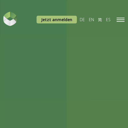
Jetzt anmelden
DE
EN
简
ES
Tog
navi