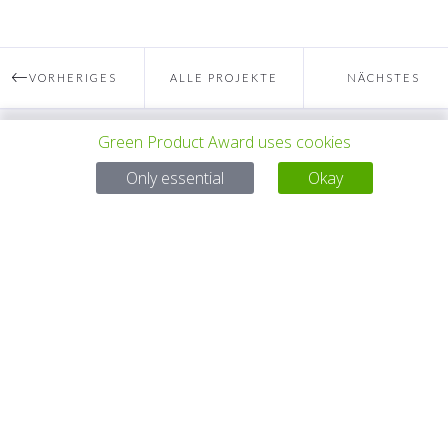
VORHERIGES
ALLE PROJEKTE
NÄCHSTES
PROJEKT
Green Product Award uses cookies
PROJEKT
Bei Fragen:
Only essential
Okay
Email:
service@gp-award.com
Telefon: + 49 30 25742 880