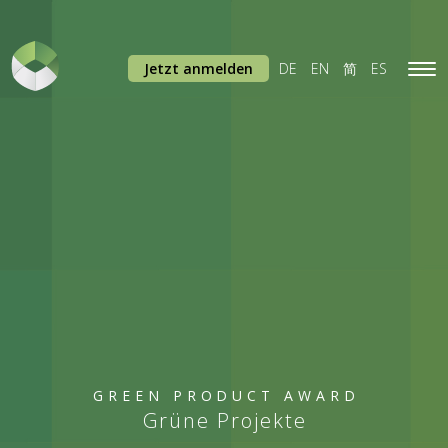
Jetzt anmelden
DE
EN
简
ES
Tog
navi
GREEN PRODUCT AWARD
Grüne Projekte