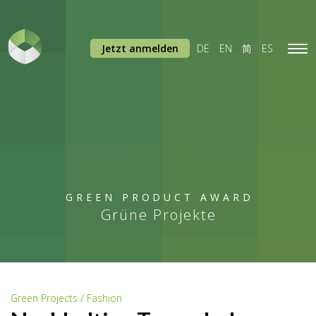
Jetzt anmelden
DE
EN
简
ES
Tog
navi
GREEN PRODUCT AWARD
Grüne Projekte
Green Projects / Fashion