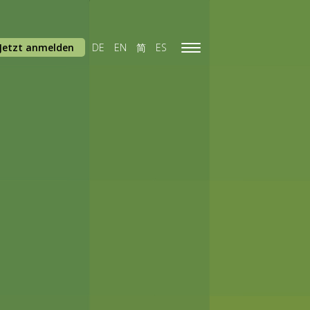
Jetzt anmelden
DE
EN
简
ES
Toggle
navigation