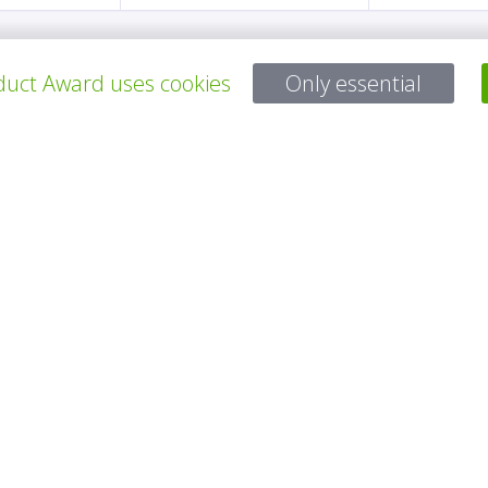
uct Award uses cookies
Only essential
Bei Fragen:
Email:
service@gp-award.com
Telefon: + 49 30 25742 880
PARTNER
KONTAKT
IMPRESSUM
DATENSCHUTZ