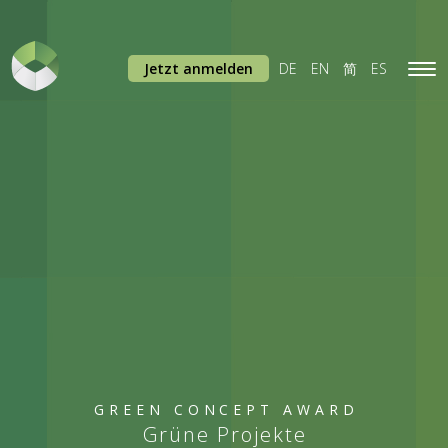
Jetzt anmelden
DE
EN
简
ES
Tog
navi
GREEN CONCEPT AWARD
Grüne Projekte