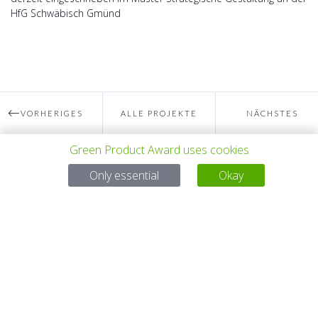
HfG Schwäbisch Gmünd
VORHERIGES
ALLE PROJEKTE
NÄCHSTES
Green Product Award uses cookies
PROJEKT
PROJEKT
Bei Fragen:
Only essential
Okay
Email:
service@gp-award.com
Telefon: + 49 30 25742 880