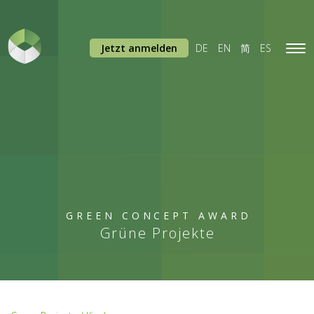
Jetzt anmelden
DE
EN
简
ES
Tog
navi
GREEN CONCEPT AWARD
Grüne Projekte