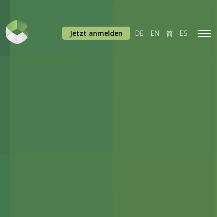
Jetzt anmelden
DE
EN
简
ES
Tog
navi