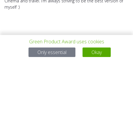
Cinema and travel. I’m always striving to be the best version of
myself :)
Green Product Award uses cookies
VORHERIGES
ALLE PROJEKTE
NÄCHSTES
Only essential
Okay
PROJEKT
PROJEKT
Bei Fragen:
Email:
service@gp-award.com
Telefon: + 49 30 25742 880