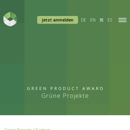
Jetzt anmelden
DE
EN
简
ES
Tog
navi
GREEN PRODUCT AWARD
Grüne Projekte
Green Projects / Fashion