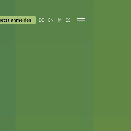
Jetzt anmelden
DE
EN
简
ES
Toggle
navigation