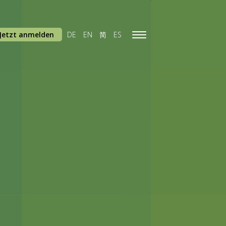
Jetzt anmelden
DE
EN
简
ES
Toggle
navigation