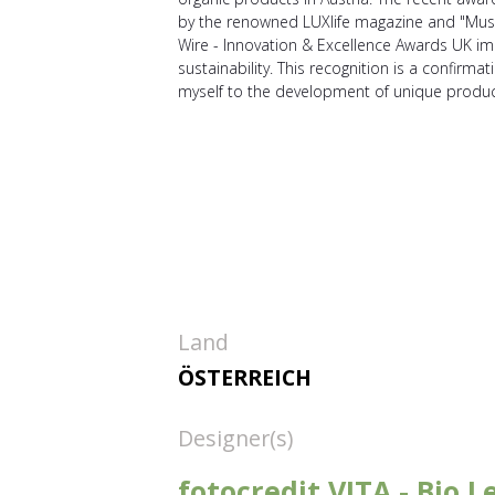
by the renowned LUXlife magazine and "Mus
Wire - Innovation & Excellence Awards UK i
sustainability. This recognition is a confirma
myself to the development of unique produc
Land
ÖSTERREICH
Designer(s)
fotocredit VITA - Bio 