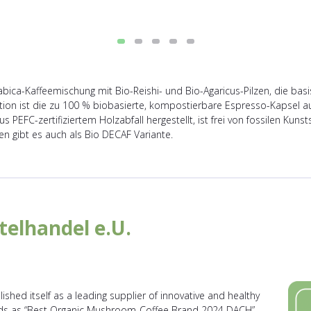
abica-Kaffeemischung mit Bio-Reishi- und Bio-Agaricus-Pilzen, die bas
vation ist die zu 100 % biobasierte, kompostierbare Espresso-Kapsel a
us PEFC-zertifiziertem Holzabfall hergestellt, ist frei von fossilen Ku
n gibt es auch als Bio DECAF Variante.
telhandel e.U.
ished itself as a leading supplier of innovative and healthy
ards as “Best Organic Mushroom-Coffee Brand 2024 DACH”