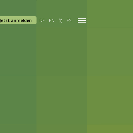
Jetzt anmelden
DE
EN
简
ES
Toggle
navigation