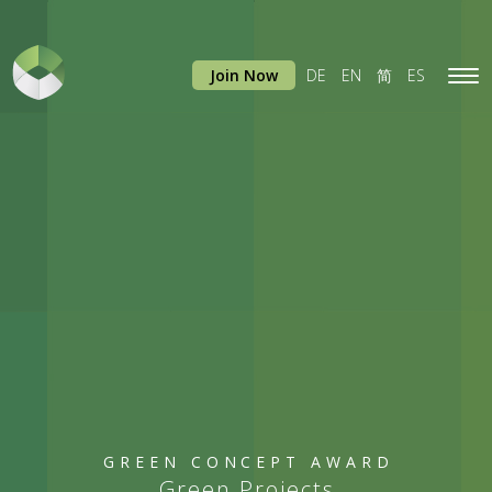
Join Now
DE
EN
简
ES
Tog
navi
GREEN CONCEPT AWARD
Green Projects