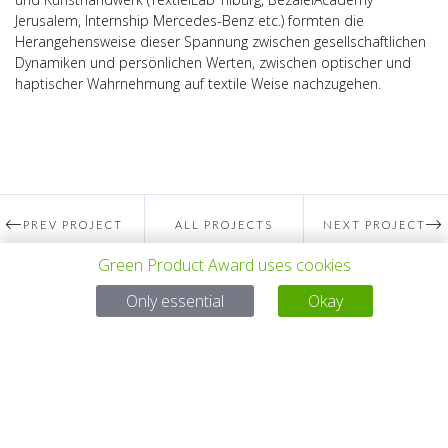
Jerusalem, Internship Mercedes-Benz etc.) formten die
Herangehensweise dieser Spannung zwischen gesellschaftlichen
Dynamiken und persönlichen Werten, zwischen optischer und
haptischer Wahrnehmung auf textile Weise nachzugehen.
PREV PROJECT
ALL PROJECTS
NEXT PROJECT
Green Product Award uses cookies
Only essential
Okay
Questions?
Email:
service@gp-award.com
Phone: + 49 30 25742 880