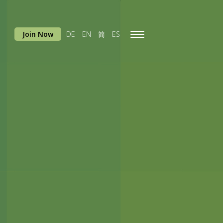
Join Now
DE
EN
简
ES
Toggle
navigation