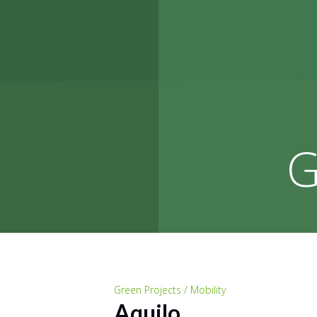
G
Green Projects / Mobility
Aquilo