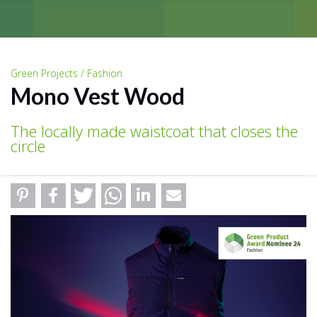
Green Projects / Fashion
Mono Vest Wood
The locally made waistcoat that closes the
circle