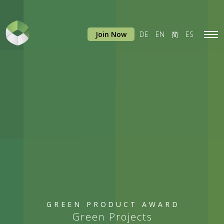
Join Now
DE
EN
简
ES
Tog
navi
GREEN PRODUCT AWARD
Green Projects