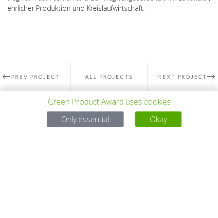
ehrlicher Produktion und Kreislaufwirtschaft.
PREV PROJECT
ALL PROJECTS
NEXT PROJECT
Green Product Award uses cookies
Questions?
Only essential
Okay
Email:
service@gp-award.com
Phone: + 49 30 25742 880