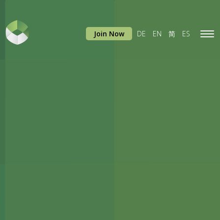
Join Now
DE
EN
简
ES
Tog
navi