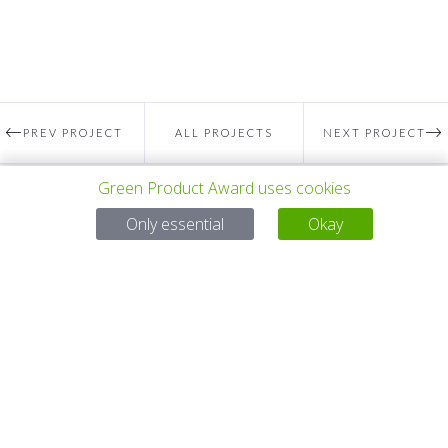
PREV PROJECT
ALL PROJECTS
NEXT PROJECT
Green Product Award uses cookies
Questions?
Only essential
Okay
Email:
service@gp-award.com
Phone: + 49 30 25742 880