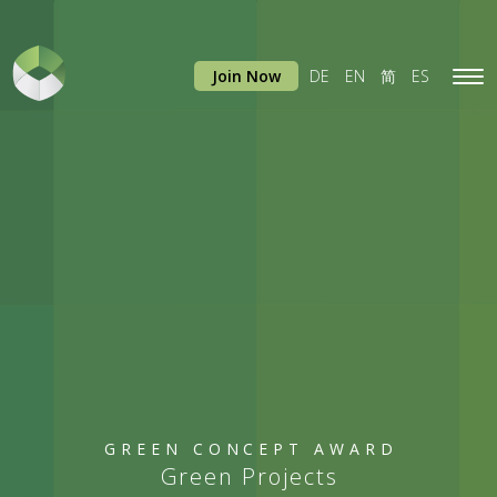
Join Now
DE
EN
简
ES
Tog
navi
GREEN CONCEPT AWARD
Green Projects