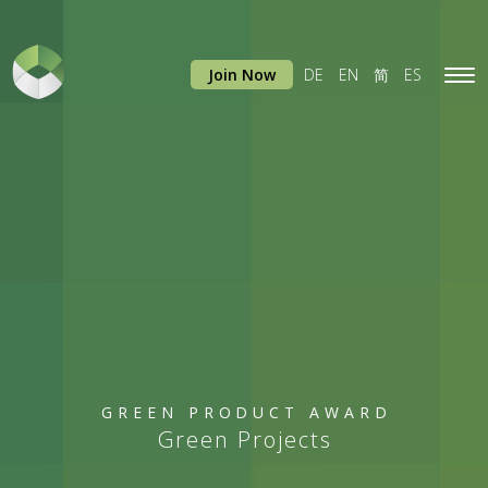
Join Now
DE
EN
简
ES
Tog
navi
GREEN PRODUCT AWARD
Green Projects