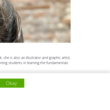
she is also an illustrator and graphic artist,
orting students in learning the fundamentals
Okay
下一个项目