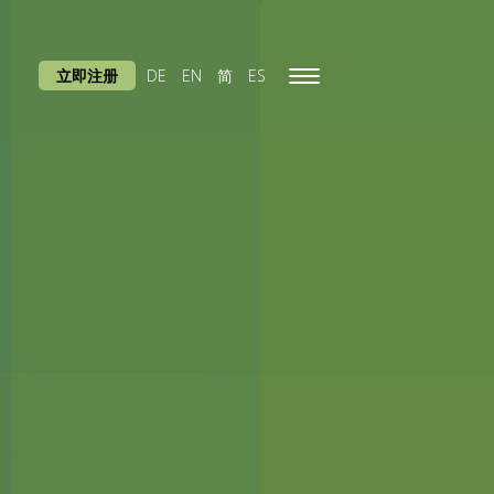
立即注册
DE
EN
简
ES
Toggle
navigation