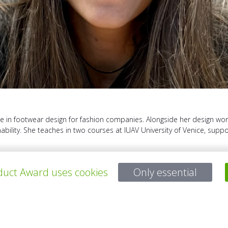
 in footwear design for fashion companies. Alongside her design work, 
ability. She teaches in two courses at IUAV University of Venice, supp
uct Award uses cookies
Only essential
所有项目