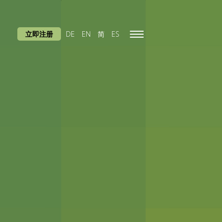
立即注册
DE
EN
简
ES
Toggle
navigation