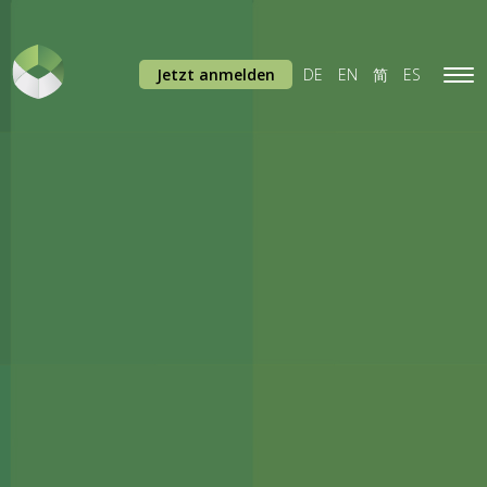
Jetzt anmelden
DE
EN
简
ES
Tog
navi