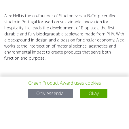
Alex Hell is the co-founder of Studioneves, a B-Corp certified
studio in Portugal focused on sustainable innovation for
hospitality. He leads the development of Bioplates, the first
durable and fully biodegradable tableware made from PHA. With
a background in design and a passion for circular economy, Alex
works at the intersection of material science, aesthetics and
environmental impact to create products that serve both
function and purpose.
Green Product Award uses cookies
Only essential
Okay
VORHERIGES
ALLE PROJEKTE
NÄCHSTES
PROJEKT
PROJEKT
Bei Fragen: