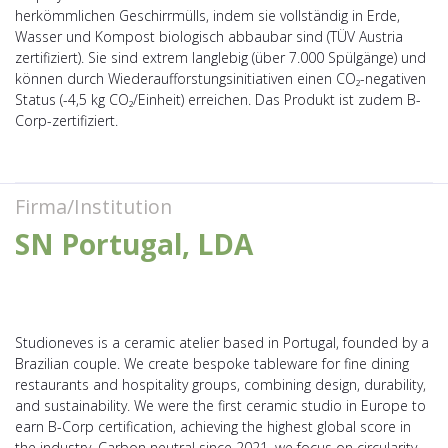
herkömmlichen Geschirrmülls, indem sie vollständig in Erde,
Wasser und Kompost biologisch abbaubar sind (TÜV Austria
zertifiziert). Sie sind extrem langlebig (über 7.000 Spülgänge) und
können durch Wiederaufforstungsinitiativen einen CO₂-negativen
Status (-4,5 kg CO₂/Einheit) erreichen. Das Produkt ist zudem B-
Corp-zertifiziert.
Firma/Institution
SN Portugal, LDA
Studioneves is a ceramic atelier based in Portugal, founded by a
Brazilian couple. We create bespoke tableware for fine dining
restaurants and hospitality groups, combining design, durability,
and sustainability. We were the first ceramic studio in Europe to
earn B-Corp certification, achieving the highest global score in
the industry. Carbon neutral since 2021, we focus on circularity,