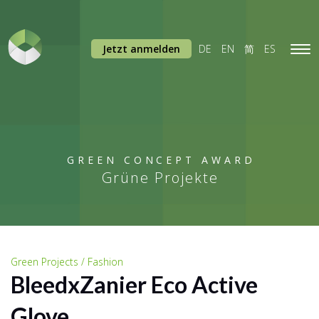
Jetzt anmelden
DE
EN
简
ES
Tog
navi
GREEN CONCEPT AWARD
Grüne Projekte
Green Projects / Fashion
BleedxZanier Eco Active
Glove