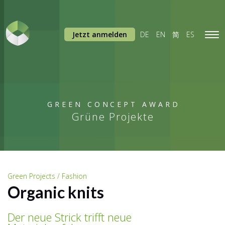
Jetzt anmelden
DE
EN
简
ES
Tog
navi
GREEN CONCEPT AWARD
Grüne Projekte
Green Projects / Fashion
Organic knits
Der neue Strick trifft neue