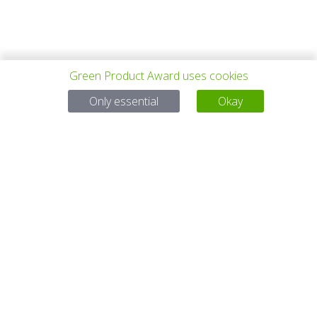
Green Product Award uses cookies
VORHERIGES
ALLE PROJEKTE
NÄCHSTES
Only essential
Okay
PROJEKT
PROJEKT
Bei Fragen:
Email:
service@gp-award.com
Telefon: + 49 30 25742 880