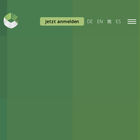
Jetzt anmelden
DE
EN
简
ES
Tog
navi