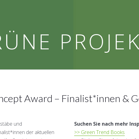
RÜNE PROJE
ncept Award – Finalist*innen & 
ßstäbe und
Suchen Sie nach mehr Insp
nalist*innen der aktuellen
>> Green Trend Books