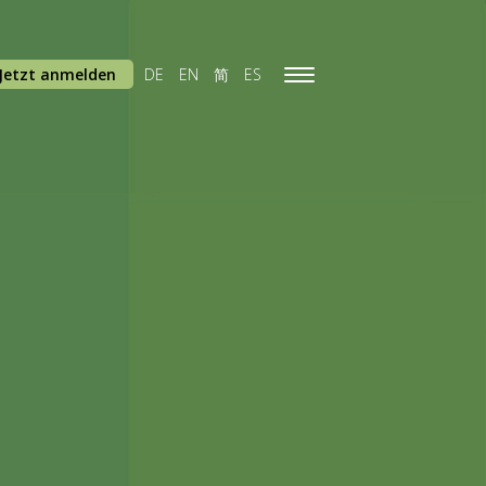
Jetzt anmelden
DE
EN
简
ES
Toggle
navigation