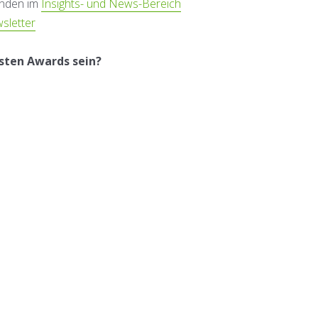
enden im
Insights- und News-Bereich
sletter
hsten Awards sein?