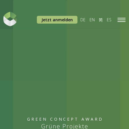
Jetzt anmelden
DE
EN
简
ES
Tog
navi
GREEN CONCEPT AWARD
Grüne Projekte