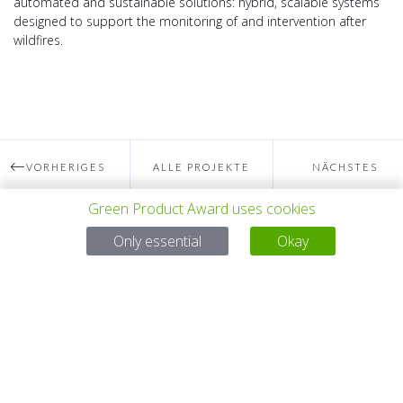
automated and sustainable solutions: hybrid, scalable systems
designed to support the monitoring of and intervention after
wildfires.
VORHERIGES
ALLE PROJEKTE
NÄCHSTES
Green Product Award uses cookies
PROJEKT
PROJEKT
Only essential
Okay
Bei Fragen:
Email:
service@gp-award.com
Telefon: + 49 30 25742 880