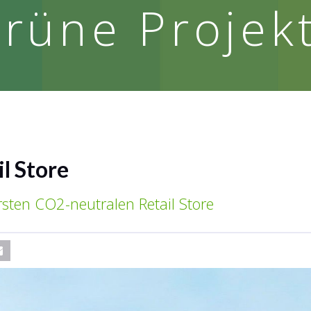
rüne Projek
l Store
ersten CO2-neutralen Retail Store