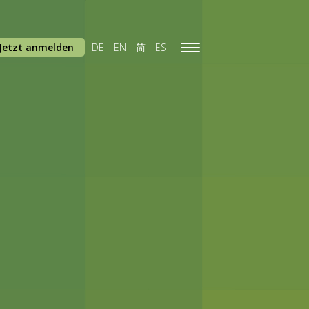
Jetzt anmelden
DE
EN
简
ES
Toggle
navigation