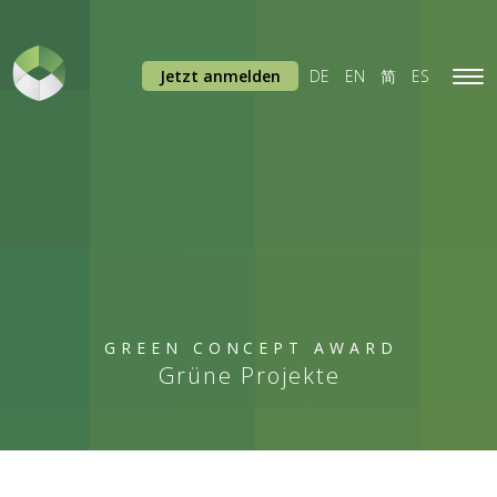
Jetzt anmelden
DE
EN
简
ES
Tog
navi
GREEN CONCEPT AWARD
Grüne Projekte