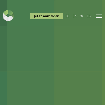
Jetzt anmelden
DE
EN
简
ES
Tog
navi