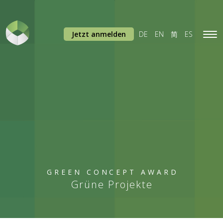
Jetzt anmelden
DE
EN
简
ES
Tog
navi
GREEN CONCEPT AWARD
Grüne Projekte