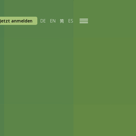
Jetzt anmelden
DE
EN
简
ES
Toggle
navigation