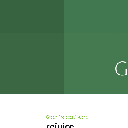
G
Green Projects / Küche
rejuice